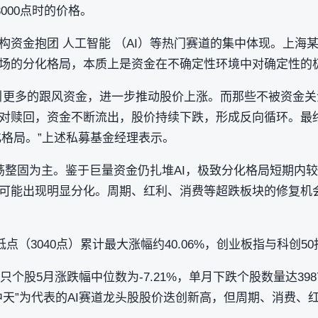
3000点时的价格。
构资金抱团 人工智能 （AI）等热门赛道的集中体现。上海
场的分化格局，本质上是资金在不确定性环境中对确定性的
引更多的跟风资金，进一步推动股价上涨。而那些不被资金
对赎回，资金不断流出，股价持续下跌，形成反向循环。最终
化格局。”上述私募基金经理表示。
荡整固为主。鉴于巨量资金仍扎堆AI，极致分化格局短期内
可能出现明显分化。周期、红利、消费等超跌板块的修复机
低点（3040点）累计最大涨幅约40.06%，创业板指与科创
0只个股5月涨跌幅中位数为-7.21%，单月下跌个股数量达3
中天”为代表的AI赛道龙头股股价迭创新高，但周期、消费、