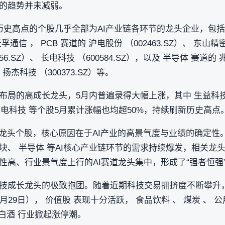
的趋势并未减弱。
历史高点的个股几乎全部为AI产业链各环节的龙头企业，包括
天孚通信 ， PCB 赛道的 沪电股份 （002463.SZ）、 东山精密
56.SZ）、 长电科技 （600584.SZ），以及 半导体 赛道的 兆
 扬杰科技 （300373.SZ）等。
局的高成长龙头，5月内普遍录得大幅上涨，其中 生益科技 5
 长电科技 等个股5月累计涨幅也均超50%，持续刷新历史高点
龙头个股，核心原因在于AI产业的高景气度与业绩的确定性。2
块、 半导体 等AI核心产业链环节的需求持续爆发，相关龙
性高、行业景气度上行的AI赛道龙头集中，形成了“强者恒强
技成长龙头的极致抱团。随着近期科技交易拥挤度不断攀升
29日）， 价值股 表现十分活跃， 食品饮料 、 煤炭 、 公
 白酒 行业掀起涨停潮。