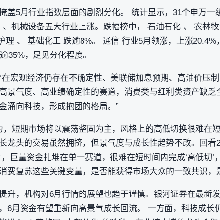
盖5月行业指数层面的剧烈分化。 统计显示，31个申万一级行
材料 、机械设备五大行业上涨。跌幅榜中， 石油石化 、 农林牧
容护理 、 基础化工 跌逾8%。 通信 行业5月领涨，上涨20.
差逾35%，足见分化程度。
“在宏观经济仍存在不确定性、美联储加息预期、高油价压制
高景气度、高业绩确定性的赛道，消费类与红利类资产缺乏
金涌向科技，形成抱团的格局。”
为，短期市场将以震荡整固为主，风格上的高低切换很难在短
龙头的交易虽然拥挤，但景气度与成长性趋势不改。回看201
看，巨量资金扎堆在单一赛道，很难在短时间内完成‘高低切’
消费复苏这些关键变量，是否能获得市场大众的一致共识，
提升，机构对6月行情的展望也趋于谨慎。银河证券在最新发
，6月资金有望重新向高景气成长回流。 一方面，科技成长