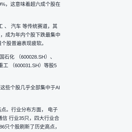
69%，这意味着超六成个股在
工 、 汽车 等传统赛道，其
61只，成为年内个股下跌最集中
赛道个股普遍表现疲软。
石化 （600028.SH）、
重工 （600031.SH）等股5
这些个股几乎全部集中于AI
高点。行业分布方面， 电子
 通信 行业35只，四大行业合
86只个股刷新了历史高点，