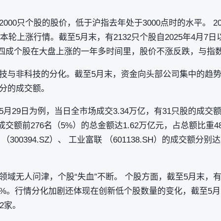
000只个股的股价，低于沪指去年处于3000点时的水平。 20
了本轮上涨行情。截至5月末，有2132只个股自2025年4月
。近四成个股在大盘上涨的一年多时间里，股价不涨反跌，与指
技与非科技的分化。截至5月末，资金向头部公司集中的趋势
分的成交额。
29日为例，当日全市场成交3.34万亿，有31只股的成交额超过
成交额前276名（5%）的总金额达1.62万亿元，占总额比重48
 （300394.SZ）、 工业富联 （601138.SH）的成交额分别达
域无人问津，个股“失血”不断。 个股方面，截至5月末，有3
2.2%。行情分化加剧还体现在创新低个股数量的变化，截至5月
2家。