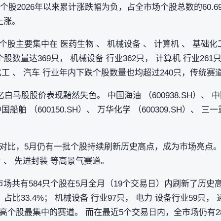
只个股2026年以来累计涨跌幅为负，占全市场个股总数的60.
上涨。
股主要集中在 医药生物 、 机械设备 、 计算机 、 基础化
股数量达369只， 机械设备 行业362只， 计算机 行业2
工 、 汽车 行业年内下跌个股数量也均超过240只，传统
白马股股价表现黯然失色。 中国海油 （600938.SH）、 中国
中国船舶 （600150.SH）、 万华化学 （600309.SH）、 三一
对比，5月仍有一批个股持续刷新历史高点，成为市场亮点。
片 、 先进封装 等高景气赛道。
场共有584只个股在5月全月（19个交易日）内刷新了历史
占比33.4%； 机械设备 行业97只， 电力 设备行业59只，
高个股最集中的赛道。 而在最近5个交易日内，全市场仍有2