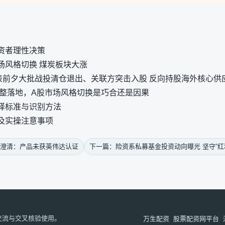
资者理性决策
场风格切换 煤炭板块大涨
递表前夕大批战投清仓退出、关联方突击入股 反向持股海外核心供
调整落地，A股市场风格切换是巧合还是因果
择标准与识别方法
及实操注意事项
澄清：产品未获英伟达认证
下一篇：险资系私募基金投资动向曝光 坚守“红
交流与交叉核验使用。
万生配资
股票配资网平台