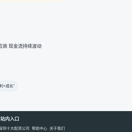
应商 现金流持续波动
利+成长”
站内入口
深圳十大配资公司
帮助中心
关于我们