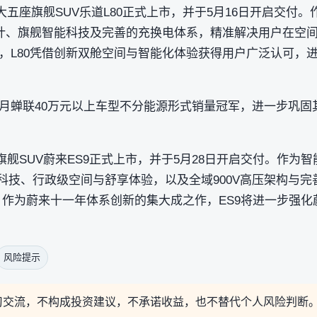
舱大五座旗舰SUV乐道L80正式上市，并于5月16日开启交付
设计、旗舰智能科技及完善的充换电体系，精准解决用户在空
，L80凭借创新双舱空间与智能化体验获得用户广泛认可，进
续5个月蝉联40万元以上车型不分能源形式销量冠军，进一步巩
政旗舰SUV蔚来ES9正式上市，并于5月28日开启交付。作为
能科技、行政级空间与舒享体验，以及全域900V高压架构与
准。作为蔚来十一年体系创新的集大成之作，ES9将进一步强
风险提示
习交流，不构成投资建议，不承诺收益，也不替代个人风险判断