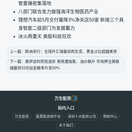
管重锤密集落地
八部门联合发力做强海洋生物医药产业
理想汽车前5月交付量降3%净关店50家 新增三个具
身智能二级部门为发展蓄力
冰火两重天 美股科技狂欢
上一篇：欧洲央行：全球外汇储备结构生变，黄金占比超越美债
下一篇：美伊谈判突现波折 美债遭抛售、油价飙升 市场押注美联
储最快10月加息概率升至50%
万生配资
站内入口
万生配资
股票配资网平台
深圳十大配资公司
帮助中心
关于我们